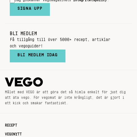
Jag godkänner Vegomagasinets
integritetspolicy
.
SIGNA UPP
BLI MEDLEM
Få tillgång till över 5000+ recept, artiklar
och vegoguider!
BLI MEDLEM IDAG
Målet med VEGO är att göra det så himla enkelt för just dig
att äta vego. För vegomat är inte krångligt, det är gjort i
ett kick och smakar fantastiskt.
RECEPT
VEGONYTT