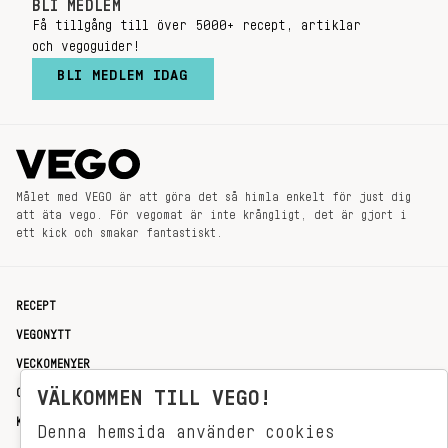
BLI MEDLEM
Få tillgång till över 5000+ recept, artiklar
och vegoguider!
BLI MEDLEM IDAG
Målet med VEGO är att göra det så himla enkelt för just dig
att äta vego. För vegomat är inte krångligt, det är gjort i
ett kick och smakar fantastiskt.
RECEPT
VEGONYTT
VECKOMENYER
OM OSS
VÄLKOMMEN TILL VEGO!
KONTAKT
Denna hemsida använder cookies