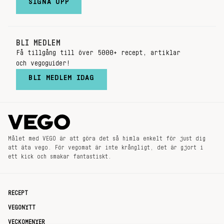
SIGNA UPP
BLI MEDLEM
Få tillgång till över 5000+ recept, artiklar
och vegoguider!
BLI MEDLEM IDAG
Målet med VEGO är att göra det så himla enkelt för just dig
att äta vego. För vegomat är inte krångligt, det är gjort i
ett kick och smakar fantastiskt.
RECEPT
VEGONYTT
VECKOMENYER