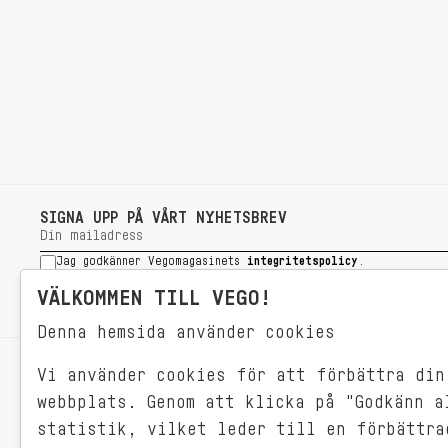
SIGNA UPP PÅ VÅRT NYHETSBREV
Jag godkänner Vegomagasinets
integritetspolicy
.
SIGNA UPP
VÄLKOMMEN TILL VEGO!
Denna hemsida använder cookies
Vi använder cookies för att förbättra din
RECEPT
webbplats. Genom att klicka på "Godkänn a
VEGONYTT
statistik, vilket leder till en förbättra
Målet med VEGO är att göra det så