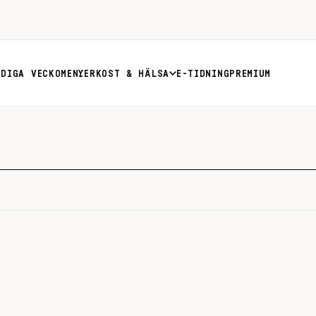
RDIGA VECKOMENYER
KOST & HÄLSA
E-TIDNING
PREMIUM