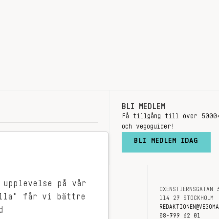
BLI MEDLEM
Få tillgång till över 5000
och vegoguider!
BLI MEDLEM IDAG
 upplevelse på vår
OXENSTIERNSGATAN 
OM OSS
lla" får vi bättre
114 27 STOCKHOLM
KONTAKT
REDAKTIONEN@VEGOM
d
08-799 62 01