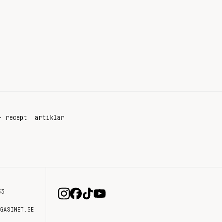
+ recept, artiklar
33
AGASINET.SE