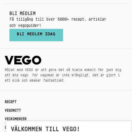
BLI MEDLEM
Få tillgång till över 5000+ recept, artiklar
och vegoguider!
BLI MEDLEM IDAG
Målet med VEGO är att göra det så himla enkelt för just dig
att äta vego. För vegomat är inte krångligt, det är gjort i
ett kick och smakar fantastiskt.
RECEPT
VEGONYTT
VECKOMENYER
OM OSS
VÄLKOMMEN TILL VEGO!