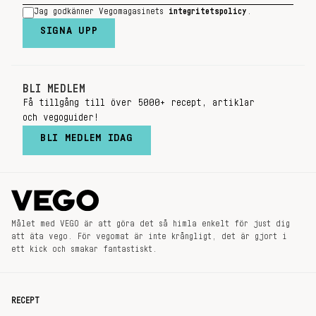
Jag godkänner Vegomagasinets
integritetspolicy
.
SIGNA UPP
BLI MEDLEM
Få tillgång till över 5000+ recept, artiklar
och vegoguider!
BLI MEDLEM IDAG
Målet med VEGO är att göra det så himla enkelt för just dig
att äta vego. För vegomat är inte krångligt, det är gjort i
ett kick och smakar fantastiskt.
RECEPT