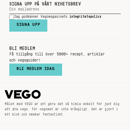
SIGNA UPP PÅ VÅRT NYHETSBREV
Jag godkänner Vegomagasinets
integritetspolicy
.
SIGNA UPP
BLI MEDLEM
Få tillgång till över 5000+ recept, artiklar
och vegoguider!
BLI MEDLEM IDAG
Målet med VEGO är att göra det så himla enkelt för just dig
att äta vego. För vegomat är inte krångligt, det är gjort i
ett kick och smakar fantastiskt.