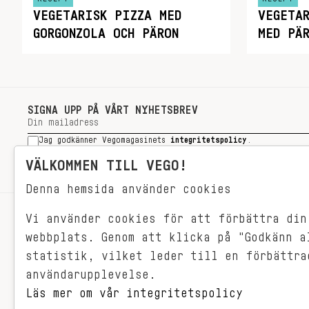
VEGETARISK PIZZA MED
VEGETA
GORGONZOLA OCH PÄRON
MED PÄR
SIGNA UPP PÅ VÅRT NYHETSBREV
Jag godkänner Vegomagasinets
integritetspolicy
.
SIGNA UPP
VÄLKOMMEN TILL VEGO!
Denna hemsida använder cookies
Vi använder cookies för att förbättra din
RECEPT
webbplats. Genom att klicka på "Godkänn a
VEGONYTT
statistik, vilket leder till en förbättra
Målet med VEGO är att göra det så
VECKOMENYER
användarupplevelse.
himla enkelt för just dig att äta
vego. För vegomat är inte krångligt,
Läs mer om vår integritetspolicy
det är gjort i ett kick och smakar