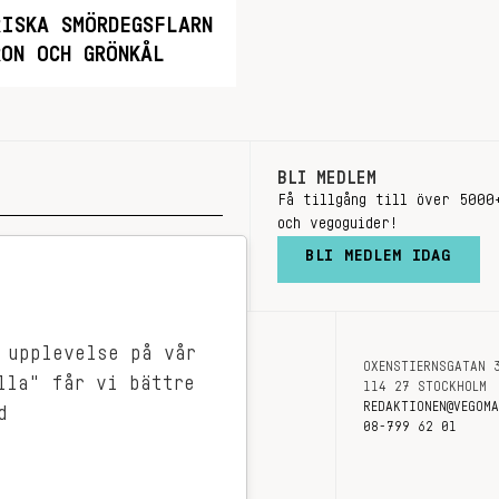
RISKA SMÖRDEGSFLARN
ON OCH GRÖNKÅL
BLI MEDLEM
Få tillgång till över 5000
och vegoguider!
BLI MEDLEM IDAG
 upplevelse på vår
OXENSTIERNSGATAN 
OM OSS
lla" får vi bättre
114 27 STOCKHOLM
KONTAKT
REDAKTIONEN@VEGOM
d
08-799 62 01