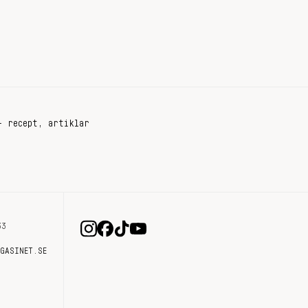
+ recept, artiklar
33
AGASINET.SE