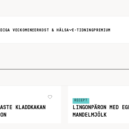
RDIGA VECKOMENYER
KOST & HÄLSA
E-TIDNING
PREMIUM
RECEPT
ASTE KLADDKAKAN
LINGONPÄRON MED EG
RON
MANDELMJÖLK