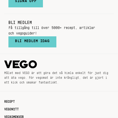
SIGNA UPP
BLI MEDLEM
Få tillgång till över 5000+ recept, artiklar
och vegoguider!
BLI MEDLEM IDAG
Målet med VEGO är att göra det så himla enkelt för just dig
att äta vego. För vegomat är inte krångligt, det är gjort i
ett kick och smakar fantastiskt.
RECEPT
VEGONYTT
VECKOMENYER