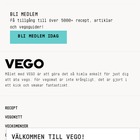
BLI MEDLEM
Få tillgång till över 5000+ recept, artiklar
och vegoguider!
BLI MEDLEM IDAG
Målet med VEGO är att göra det så himla enkelt för just dig
att äta vego. För vegomat är inte krångligt, det är gjort i
ett kick och smakar fantastiskt.
RECEPT
VEGONYTT
VECKOMENYER
OM OSS
VÄLKOMMEN TILL VEGO!