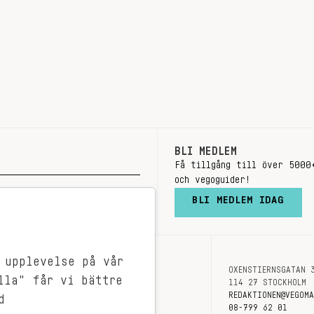
BLI MEDLEM
Få tillgång till över 5000
och vegoguider!
BLI MEDLEM IDAG
 upplevelse på vår
OXENSTIERNSGATAN 
OM OSS
lla" får vi bättre
114 27 STOCKHOLM
KONTAKT
REDAKTIONEN@VEGOM
d
08-799 62 01