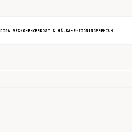
RDIGA VECKOMENYER
KOST & HÄLSA
E-TIDNING
PREMIUM