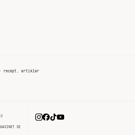
+ recept, artiklar
33
AGASINET.SE