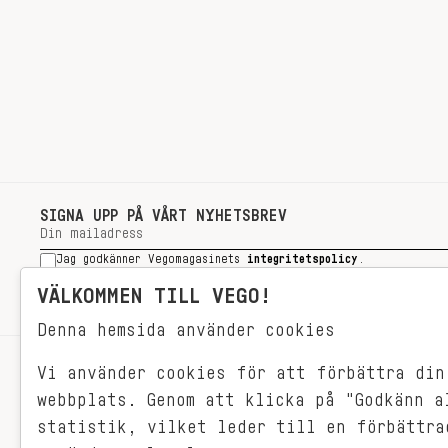
SIGNA UPP PÅ VÅRT NYHETSBREV
Jag godkänner Vegomagasinets
integritetspolicy
.
SIGNA UPP
VÄLKOMMEN TILL VEGO!
Denna hemsida använder cookies
Vi använder cookies för att förbättra din
RECEPT
webbplats. Genom att klicka på "Godkänn a
VEGONYTT
statistik, vilket leder till en förbättra
Målet med VEGO är att göra det så