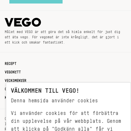
Målet med VEGO är att göra det så himla enkelt för just dig
att äta vego. För vegomat är inte krångligt, det är gjort i
ett kick och smakar fantastiskt.
RECEPT
VEGONYTT
VECKOMENYER
OM OSS
VÄLKOMMEN TILL VEGO!
KONTAKT
Denna hemsida använder cookies
Vi använder cookies för att förbättra
OXENSTIERNSGATAN 33
din upplevelse på vår webbplats. Genom
114 27 STOCKHOLM
att klicka på "Godkänn alla" får vi
REDAKTIONEN@VEGOMAGASINET.SE