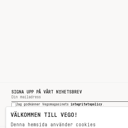
SIGNA UPP PÅ VÅRT NYHETSBREV
Jag godkänner Vegomagasinets
integritetspolicy
.
SIGNA UPP
VÄLKOMMEN TILL VEGO!
Denna hemsida använder cookies