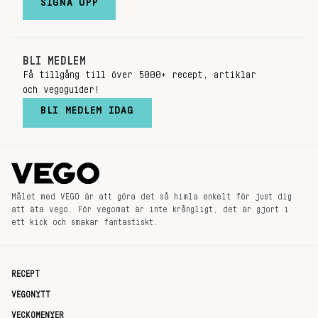
SIGNA UPP
BLI MEDLEM
Få tillgång till över 5000+ recept, artiklar
och vegoguider!
BLI MEDLEM IDAG
Målet med VEGO är att göra det så himla enkelt för just dig
att äta vego. För vegomat är inte krångligt, det är gjort i
ett kick och smakar fantastiskt.
RECEPT
VEGONYTT
VECKOMENYER