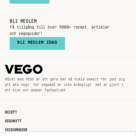
BLI MEDLEM
Få tillgång till över 5000+ recept, artiklar
och vegoguider!
BLI MEDLEM IDAG
Målet med VEGO är att göra det så himla enkelt för just dig
att äta vego. För vegomat är inte krångligt, det är gjort i
ett kick och smakar fantastiskt.
RECEPT
VEGONYTT
VECKOMENYER