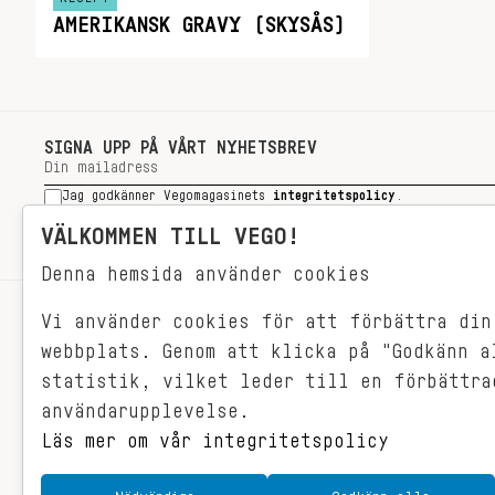
AMERIKANSK GRAVY (SKYSÅS)
SIGNA UPP PÅ VÅRT NYHETSBREV
Jag godkänner Vegomagasinets
integritetspolicy
.
SIGNA UPP
VÄLKOMMEN TILL VEGO!
Denna hemsida använder cookies
Vi använder cookies för att förbättra din
RECEPT
webbplats. Genom att klicka på "Godkänn a
VEGONYTT
statistik, vilket leder till en förbättra
Målet med VEGO är att göra det så
VECKOMENYER
användarupplevelse.
himla enkelt för just dig att äta
vego. För vegomat är inte krångligt,
Läs mer om vår integritetspolicy
det är gjort i ett kick och smakar
fantastiskt.