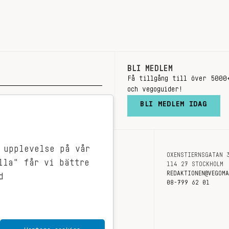
BLI MEDLEM
Få tillgång till över 5000
och vegoguider!
BLI MEDLEM IDAG
 upplevelse på vår
OXENSTIERNSGATAN 
OM OSS
lla" får vi bättre
114 27 STOCKHOLM
KONTAKT
REDAKTIONEN@VEGOM
d
08-799 62 01