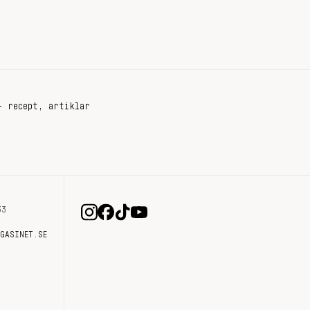
+ recept, artiklar
33
AGASINET.SE