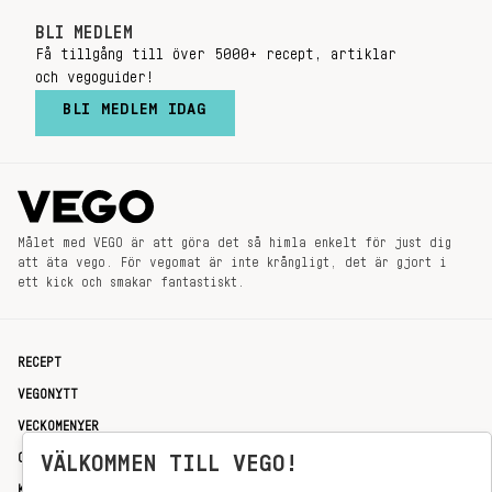
BLI MEDLEM
Få tillgång till över 5000+ recept, artiklar
och vegoguider!
BLI MEDLEM IDAG
Målet med VEGO är att göra det så himla enkelt för just dig
att äta vego. För vegomat är inte krångligt, det är gjort i
ett kick och smakar fantastiskt.
RECEPT
VEGONYTT
VECKOMENYER
OM OSS
VÄLKOMMEN TILL VEGO!
KONTAKT