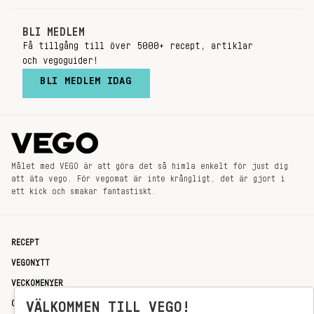
BLI MEDLEM
Få tillgång till över 5000+ recept, artiklar
och vegoguider!
BLI MEDLEM IDAG
Målet med VEGO är att göra det så himla enkelt för just dig
att äta vego. För vegomat är inte krångligt, det är gjort i
ett kick och smakar fantastiskt.
RECEPT
VEGONYTT
VECKOMENYER
OM OSS
VÄLKOMMEN TILL VEGO!