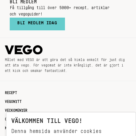
BLI MEDLEM
Få tillgång till över 5000+ recept, artiklar
och vegoguider!
BLI MEDLEM IDAG
Målet med VEGO är att göra det så himla enkelt för just dig
att äta vego. För vegomat är inte krångligt, det är gjort i
ett kick och smakar fantastiskt.
RECEPT
VEGONYTT
VECKOMENYER
OM OSS
VÄLKOMMEN TILL VEGO!
KONTAKT
Denna hemsida använder cookies