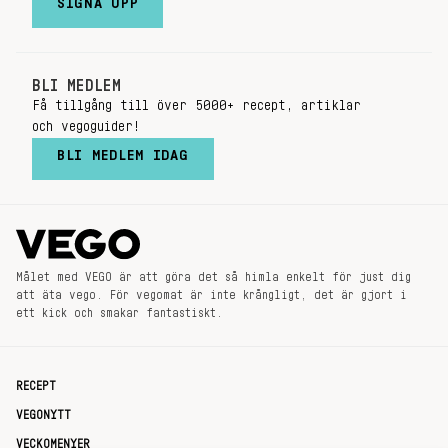
SIGNA UPP
BLI MEDLEM
Få tillgång till över 5000+ recept, artiklar
och vegoguider!
BLI MEDLEM IDAG
Målet med VEGO är att göra det så himla enkelt för just dig
att äta vego. För vegomat är inte krångligt, det är gjort i
ett kick och smakar fantastiskt.
RECEPT
VEGONYTT
VECKOMENYER