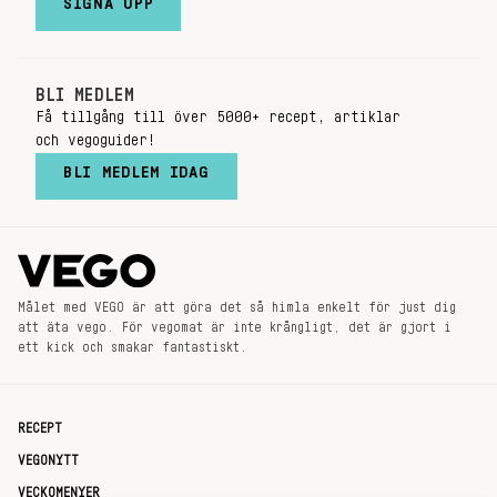
SIGNA UPP
BLI MEDLEM
Få tillgång till över 5000+ recept, artiklar
och vegoguider!
BLI MEDLEM IDAG
Målet med VEGO är att göra det så himla enkelt för just dig
att äta vego. För vegomat är inte krångligt, det är gjort i
ett kick och smakar fantastiskt.
RECEPT
VEGONYTT
VECKOMENYER