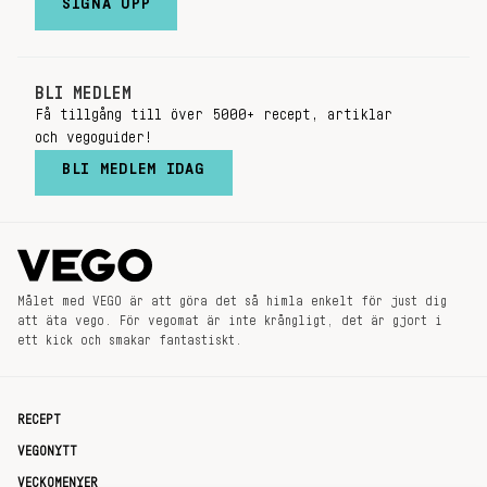
SIGNA UPP
BLI MEDLEM
Få tillgång till över 5000+ recept, artiklar
och vegoguider!
BLI MEDLEM IDAG
Målet med VEGO är att göra det så himla enkelt för just dig
att äta vego. För vegomat är inte krångligt, det är gjort i
ett kick och smakar fantastiskt.
RECEPT
VEGONYTT
VECKOMENYER