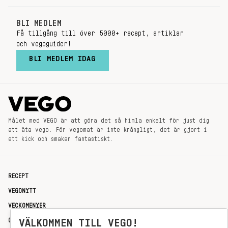
BLI MEDLEM
Få tillgång till över 5000+ recept, artiklar
och vegoguider!
BLI MEDLEM IDAG
Målet med VEGO är att göra det så himla enkelt för just dig
att äta vego. För vegomat är inte krångligt, det är gjort i
ett kick och smakar fantastiskt.
RECEPT
VEGONYTT
VECKOMENYER
OM OSS
VÄLKOMMEN TILL VEGO!