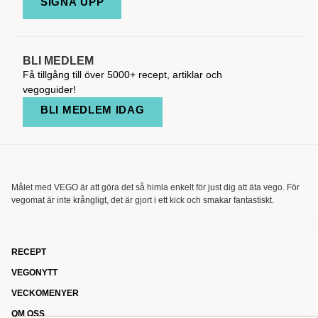
SIGNA UPP
BLI MEDLEM
Få tillgång till över 5000+ recept, artiklar och
vegoguider!
BLI MEDLEM IDAG
Målet med VEGO är att göra det så himla enkelt för just dig att äta vego. För
vegomat är inte krångligt, det är gjort i ett kick och smakar fantastiskt.
RECEPT
VEGONYTT
VECKOMENYER
OM OSS