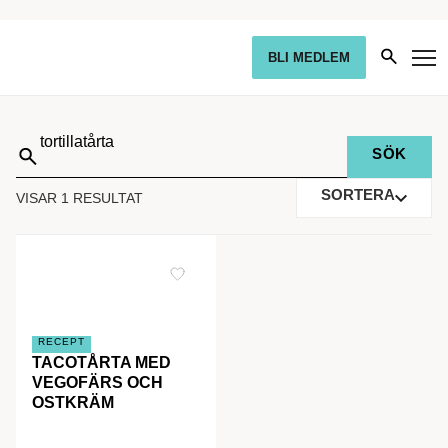
BLI MEDLEM
Sök
på:
SORTERA
VISAR 1 RESULTAT
RECEPT
TACOTÅRTA MED
VEGOFÄRS OCH
OSTKRÄM