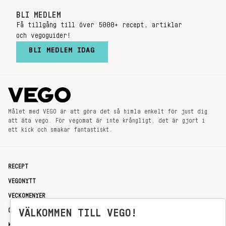
BLI MEDLEM
Få tillgång till över 5000+ recept, artiklar
och vegoguider!
BLI MEDLEM IDAG
Målet med VEGO är att göra det så himla enkelt för just dig
att äta vego. För vegomat är inte krångligt, det är gjort i
ett kick och smakar fantastiskt.
RECEPT
VEGONYTT
VECKOMENYER
OM OSS
VÄLKOMMEN TILL VEGO!
KONTAKT