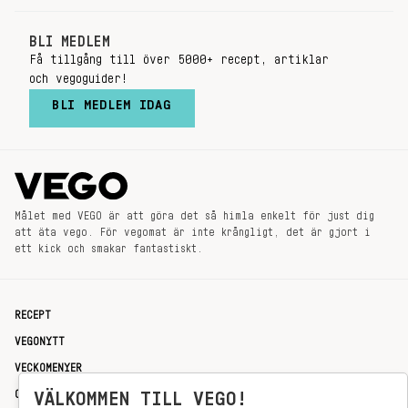
BLI MEDLEM
Få tillgång till över 5000+ recept, artiklar
och vegoguider!
BLI MEDLEM IDAG
Målet med VEGO är att göra det så himla enkelt för just dig
att äta vego. För vegomat är inte krångligt, det är gjort i
ett kick och smakar fantastiskt.
RECEPT
VEGONYTT
VECKOMENYER
OM OSS
VÄLKOMMEN TILL VEGO!