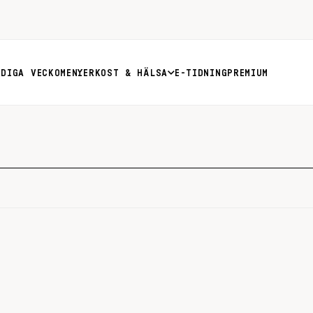
RDIGA VECKOMENYER
KOST & HÄLSA
E-TIDNING
PREMIUM