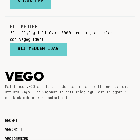
SIGNA UPP
BLI MEDLEM
Få tillgång till över 5000+ recept, artiklar
och vegoguider!
BLI MEDLEM IDAG
Målet med VEGO är att göra det så himla enkelt för just dig
att äta vego. För vegomat är inte krångligt, det är gjort i
ett kick och smakar fantastiskt.
RECEPT
VEGONYTT
VECKOMENYER