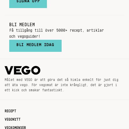
SIGNA UPP
BLI MEDLEM
Få tillgång till över 5000+ recept, artiklar
och vegoguider!
BLI MEDLEM IDAG
Målet med VEGO är att göra det så himla enkelt för just dig
att äta vego. För vegomat är inte krångligt, det är gjort i
ett kick och smakar fantastiskt.
RECEPT
VEGONYTT
VECKOMENYER