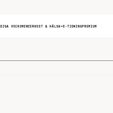
RDIGA VECKOMENYER
KOST & HÄLSA
E-TIDNING
PREMIUM