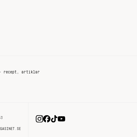
+ recept, artiklar
33
AGASINET.SE