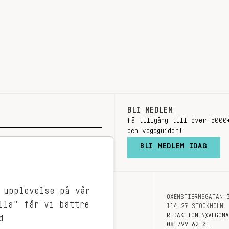
BLI MEDLEM
Få tillgång till över 5000
och vegoguider!
BLI MEDLEM IDAG
 upplevelse på vår
OXENSTIERNSGATAN 
OM OSS
lla" får vi bättre
114 27 STOCKHOLM
KONTAKT
REDAKTIONEN@VEGOM
d
08-799 62 01