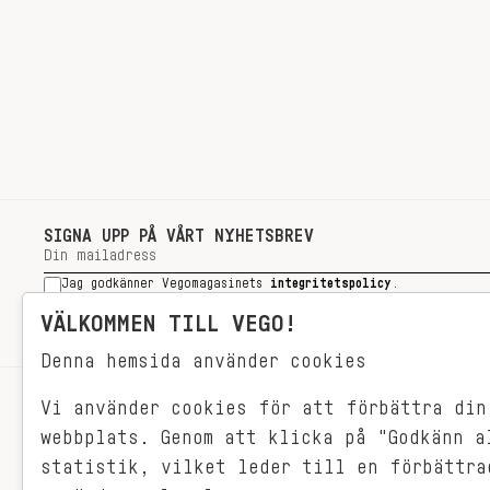
SIGNA UPP PÅ VÅRT NYHETSBREV
Jag godkänner Vegomagasinets
integritetspolicy
.
SIGNA UPP
VÄLKOMMEN TILL VEGO!
Denna hemsida använder cookies
Vi använder cookies för att förbättra din
RECEPT
webbplats. Genom att klicka på "Godkänn a
VEGONYTT
statistik, vilket leder till en förbättra
Målet med VEGO är att göra det så