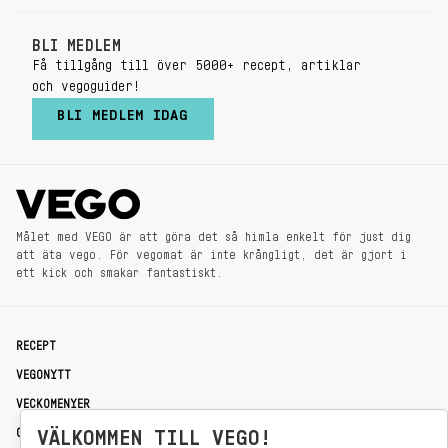
BLI MEDLEM
Få tillgång till över 5000+ recept, artiklar
och vegoguider!
BLI MEDLEM IDAG
Målet med VEGO är att göra det så himla enkelt för just dig
att äta vego. För vegomat är inte krångligt, det är gjort i
ett kick och smakar fantastiskt.
RECEPT
VEGONYTT
VECKOMENYER
OM OSS
VÄLKOMMEN TILL VEGO!