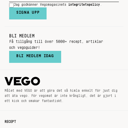
Jag godkänner Vegomagasinets
integritetspolicy
.
SIGNA UPP
BLI MEDLEM
Få tillgång till över 5000+ recept, artiklar
och vegoguider!
BLI MEDLEM IDAG
Målet med VEGO är att göra det så himla enkelt för just dig
att äta vego. För vegomat är inte krångligt, det är gjort i
ett kick och smakar fantastiskt.
RECEPT