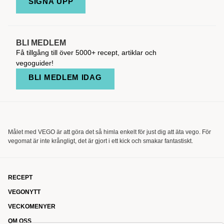
SIGNA UPP
BLI MEDLEM
Få tillgång till över 5000+ recept, artiklar och
vegoguider!
BLI MEDLEM IDAG
Målet med VEGO är att göra det så himla enkelt för just dig att äta vego. För
vegomat är inte krångligt, det är gjort i ett kick och smakar fantastiskt.
RECEPT
VEGONYTT
VECKOMENYER
OM OSS