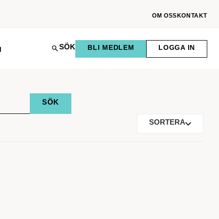
OM OSS
KONTAKT
SÖK
BLI MEDLEM
LOGGA IN
M
SORTERA