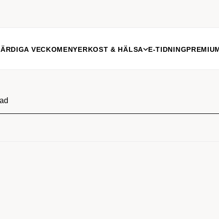
FÄRDIGA VECKOMENYER
KOST & HÄLSA
E-TIDNING
PREMIU