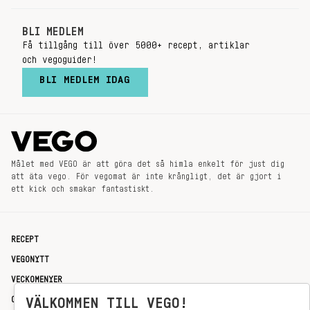
BLI MEDLEM
Få tillgång till över 5000+ recept, artiklar
och vegoguider!
BLI MEDLEM IDAG
Målet med VEGO är att göra det så himla enkelt för just dig
att äta vego. För vegomat är inte krångligt, det är gjort i
ett kick och smakar fantastiskt.
RECEPT
VEGONYTT
VECKOMENYER
OM OSS
VÄLKOMMEN TILL VEGO!