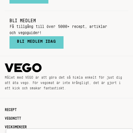
BLI MEDLEM
Få tillgång till över 5000+ recept, artiklar
och vegoguider!
BLI MEDLEM IDAG
Målet med VEGO är att göra det så himla enkelt för just dig
att äta vego. För vegomat är inte krångligt, det är gjort i
ett kick och smakar fantastiskt.
RECEPT
VEGONYTT
VECKOMENYER