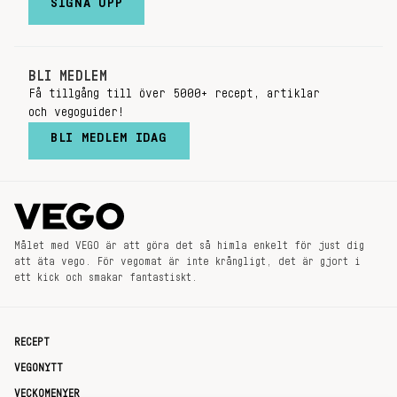
SIGNA UPP
BLI MEDLEM
Få tillgång till över 5000+ recept, artiklar
och vegoguider!
BLI MEDLEM IDAG
Målet med VEGO är att göra det så himla enkelt för just dig
att äta vego. För vegomat är inte krångligt, det är gjort i
ett kick och smakar fantastiskt.
RECEPT
VEGONYTT
VECKOMENYER