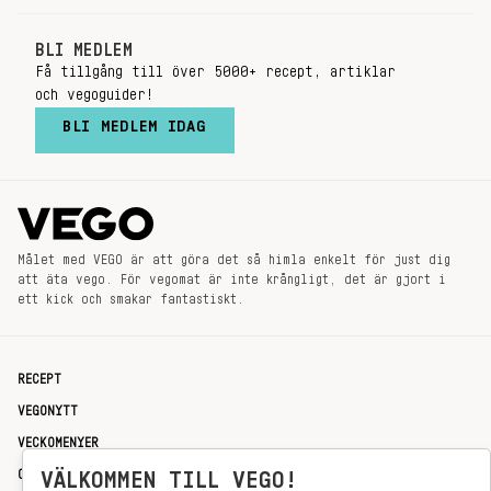
BLI MEDLEM
Få tillgång till över 5000+ recept, artiklar
och vegoguider!
BLI MEDLEM IDAG
Målet med VEGO är att göra det så himla enkelt för just dig
att äta vego. För vegomat är inte krångligt, det är gjort i
ett kick och smakar fantastiskt.
RECEPT
VEGONYTT
VECKOMENYER
OM OSS
VÄLKOMMEN TILL VEGO!