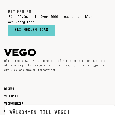
BLI MEDLEM
Få tillgång till över 5000+ recept, artiklar
och vegoguider!
BLI MEDLEM IDAG
Målet med VEGO är att göra det så himla enkelt för just dig
att äta vego. För vegomat är inte krångligt, det är gjort i
ett kick och smakar fantastiskt.
RECEPT
VEGONYTT
VECKOMENYER
OM OSS
VÄLKOMMEN TILL VEGO!