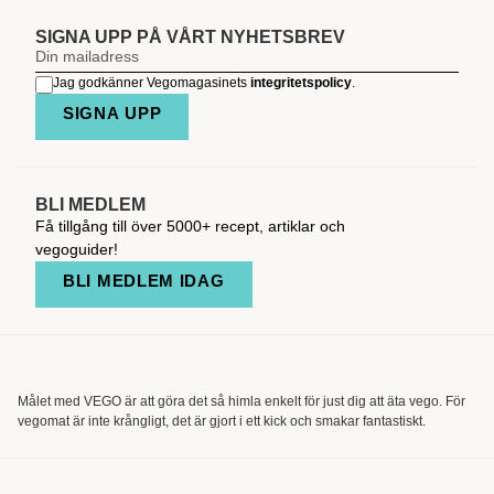
SIGNA UPP PÅ VÅRT NYHETSBREV
Jag godkänner Vegomagasinets
integritetspolicy
.
SIGNA UPP
BLI MEDLEM
Få tillgång till över 5000+ recept, artiklar och
vegoguider!
BLI MEDLEM IDAG
Målet med VEGO är att göra det så himla enkelt för just dig att äta vego. För
vegomat är inte krångligt, det är gjort i ett kick och smakar fantastiskt.