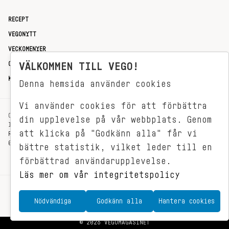
RECEPT
VEGONYTT
VECKOMENYER
OM OSS
VÄLKOMMEN TILL VEGO!
KONTAKT
Denna hemsida använder cookies
Vi använder cookies för att förbättra
OXENSTIERNSGATAN 33
din upplevelse på vår webbplats. Genom
114 27 STOCKHOLM
att klicka på "Godkänn alla" får vi
REDAKTIONEN@VEGOMAGASINET.SE
08-799 62 01
bättre statistik, vilket leder till en
förbättrad användarupplevelse.
Läs mer om vår integritetspolicy
Nödvändiga
Godkänn alla
Hantera cookies
© 2026 VEGOMAGASINET