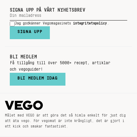
SIGNA UPP PÅ VÅRT NYHETSBREV
Jag godkänner Vegomagasinets
integritetspolicy
.
SIGNA UPP
BLI MEDLEM
Få tillgång till över 5000+ recept, artiklar
och vegoguider!
BLI MEDLEM IDAG
Målet med VEGO är att göra det så himla enkelt för just dig
att äta vego. För vegomat är inte krångligt, det är gjort i
ett kick och smakar fantastiskt.