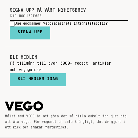
SIGNA UPP PÅ VÅRT NYHETSBREV
Jag godkänner Vegomagasinets
integritetspolicy
.
SIGNA UPP
BLI MEDLEM
Få tillgång till över 5000+ recept, artiklar
och vegoguider!
BLI MEDLEM IDAG
Målet med VEGO är att göra det så himla enkelt för just dig
att äta vego. För vegomat är inte krångligt, det är gjort i
ett kick och smakar fantastiskt.