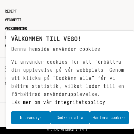
RECEPT
VEGONYTT
VECKOMENYER
OM OSS
VÄLKOMMEN TILL VEGO!
KONTAKT
Denna hemsida använder cookies
Vi använder cookies för att förbättra
OXENSTIERNSGATAN 33
din upplevelse på vår webbplats. Genom
114 27 STOCKHOLM
att klicka på "Godkänn alla" får vi
REDAKTIONEN@VEGOMAGASINET.SE
08-799 62 01
bättre statistik, vilket leder till en
förbättrad användarupplevelse.
Läs mer om vår integritetspolicy
Nödvändiga
Godkänn alla
Hantera cookies
© 2026 VEGOMAGASINET