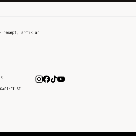
+ recept, artiklar
33
AGASINET.SE