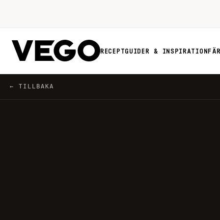
RECEPT
GUIDER & INSPIRATION
FÄ
← TILLBAKA