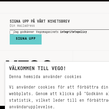
SIGNA UPP PÅ VÅRT NYHETSBREV
Jag godkänner Vegomagasinets
integritetspolicy
.
SIGNA UPP
RECEPT
VÄLKOMMEN TILL VEGO!
VEGONYTT
Denna hemsida använder cookies
Målet med VEGO är att göra det så
VECKOMENYER
himla enkelt för just dig att äta
vego. För vegomat är inte krångligt,
Vi använder cookies för att förbättra din
det är gjort i ett kick och smakar
webbplats. Genom att klicka på "Godkänn a
fantastiskt.
statistik, vilket leder till en förbättra
användarupplevelse.