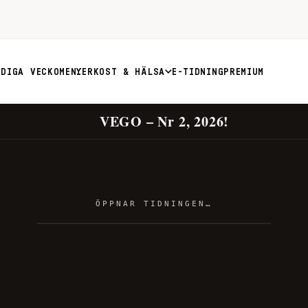
RDIGA VECKOMENYER
KOST & HÄLSA
E-TIDNING
PREMIUM
VEGO – Nr 2, 2026!
ÖPPNAR TIDNINGEN…