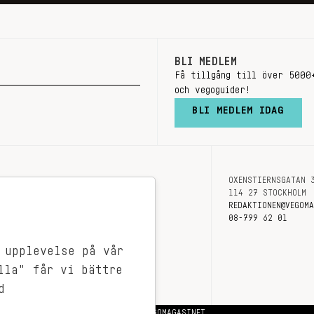
BLI MEDLEM
Få tillgång till över 5000
och vegoguider!
BLI MEDLEM IDAG
OXENSTIERNSGATAN 
OM OSS
114 27 STOCKHOLM
KONTAKT
REDAKTIONEN@VEGOM
08-799 62 01
 upplevelse på vår
lla" får vi bättre
d
© 2026 VEGOMAGASINET