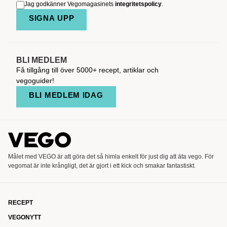
Jag godkänner Vegomagasinets
integritetspolicy
.
SIGNA UPP
BLI MEDLEM
Få tillgång till över 5000+ recept, artiklar och
vegoguider!
BLI MEDLEM IDAG
Målet med VEGO är att göra det så himla enkelt för just dig att äta vego. För
vegomat är inte krångligt, det är gjort i ett kick och smakar fantastiskt.
RECEPT
VEGONYTT