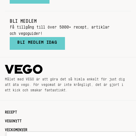
BLI MEDLEM
Få tillgång till över 5000+ recept, artiklar
och vegoguider!
BLI MEDLEM IDAG
Målet med VEGO är att göra det så himla enkelt för just dig
att äta vego. För vegomat är inte krångligt, det är gjort i
ett kick och smakar fantastiskt.
RECEPT
VEGONYTT
VECKOMENYER