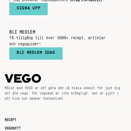
Jag godkänner Vegomagasinets
integritetspolicy
.
SIGNA UPP
BLI MEDLEM
Få tillgång till över 5000+ recept, artiklar
och vegoguider!
BLI MEDLEM IDAG
Målet med VEGO är att göra det så himla enkelt för just dig
att äta vego. För vegomat är inte krångligt, det är gjort i
ett kick och smakar fantastiskt.
RECEPT
VEGONYTT