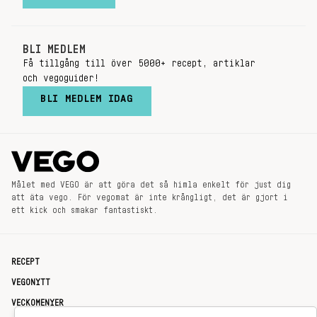
BLI MEDLEM
Få tillgång till över 5000+ recept, artiklar
och vegoguider!
BLI MEDLEM IDAG
Målet med VEGO är att göra det så himla enkelt för just dig
att äta vego. För vegomat är inte krångligt, det är gjort i
ett kick och smakar fantastiskt.
RECEPT
VEGONYTT
VECKOMENYER