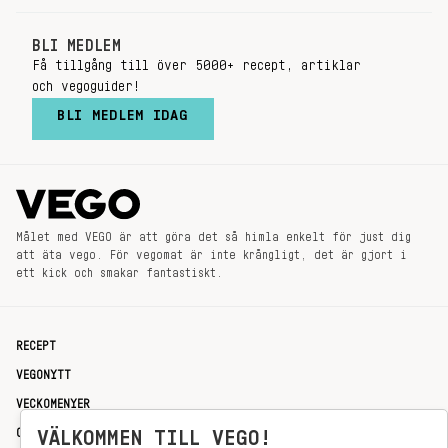
BLI MEDLEM
Få tillgång till över 5000+ recept, artiklar
och vegoguider!
BLI MEDLEM IDAG
Målet med VEGO är att göra det så himla enkelt för just dig
att äta vego. För vegomat är inte krångligt, det är gjort i
ett kick och smakar fantastiskt.
RECEPT
VEGONYTT
VECKOMENYER
OM OSS
VÄLKOMMEN TILL VEGO!