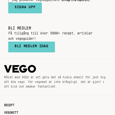
Jag godkänner Vegomagasinets
integritetspolicy
.
SIGNA UPP
BLI MEDLEM
Få tillgång till över 5000+ recept, artiklar
och vegoguider!
BLI MEDLEM IDAG
Målet med VEGO är att göra det så himla enkelt för just dig
att äta vego. För vegomat är inte krångligt, det är gjort i
ett kick och smakar fantastiskt.
RECEPT
VEGONYTT