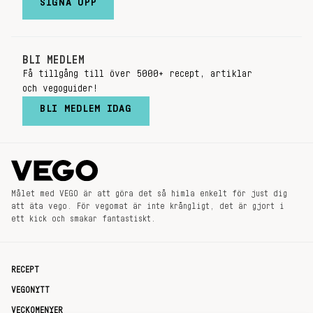
SIGNA UPP
BLI MEDLEM
Få tillgång till över 5000+ recept, artiklar
och vegoguider!
BLI MEDLEM IDAG
Målet med VEGO är att göra det så himla enkelt för just dig
att äta vego. För vegomat är inte krångligt, det är gjort i
ett kick och smakar fantastiskt.
RECEPT
VEGONYTT
VECKOMENYER